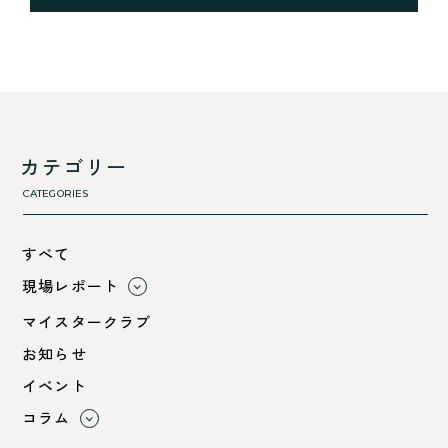
カテゴリー
CATEGORIES
すべて
現場レポート
すべて
マイスタークラブ
小浜市
お知らせ
綾部市
イベント
舞鶴市-中
コラム
舞鶴市-東