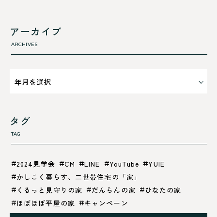
すべて
舞鶴市-西
利 ri
高浜町
断熱性のこと
アーカイブ
気密性のこと
ARCHIVES
タグ
TAG
2024見学会
CM
LINE
YouTube
YUIE
かしこく暮らす、二世帯住宅の「家」
くるっと見守りの家
だんらんの家
ひなたの家
ほぼほぼ平屋の家
キャンペーン
グレイッシュでクールな家