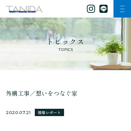
ナビ
谷田工務店のトップページへ移動
トピックス
TOPICS
外構工事／想いをつなぐ家
2020.07.21
現場レポート