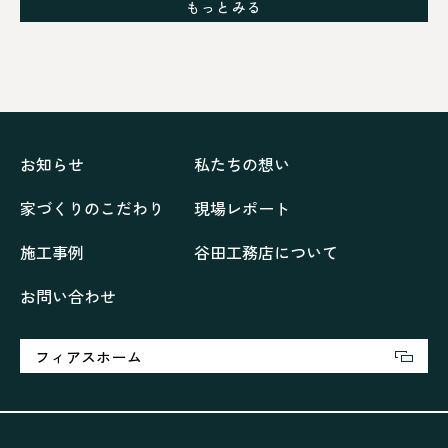
もっとみる
シックブラウンで調和する「家」
ドックランのある「家」
ナチュラルモダンで暮らす家
ネイビーブルーで魅せる家
バラと暮らす12ヶ月の家
ペニンシュラに集う家
リノベーション
リフォーム、リノベーション
上林の「家」
住み継ぐ家
優美な「家」
光に集う家
お知らせ
私たちの想い
再会、熟考の「家」
叶える「家」
和琴の家
家づくりのこだわり
現場レポート
喜びをデザインする家
四角で彩る家
大屋根で包む家
大浦の「家」
家事が楽しくなる家
施工事例
谷田工務店について
家族の声が聞こえる家
家族の時間を紡ぐ家
お問い合わせ
家族ラン欒の家
幸・楽・育の家
快適がずっと続く家
悠然と暮らす「家」
想いをつなぐ家
愛犬と暮らすワンダフルな家
挨拶
断熱性
新築
フィアスホーム
楽しく過ごす「家」
気密性
無駄を無くした「家」
相談会
相談会2023年3月
相談会2023年6月
空間を楽しむ家
竜宮、憩いの「家」