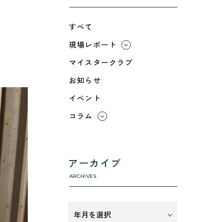
すべて
現場レポート
すべて
マイスタークラブ
小浜市
お知らせ
綾部市
イベント
舞鶴市-中
舞鶴市-東
コラム
舞鶴市-西
すべて
高浜町
利 ri
断熱性のこと
アーカイブ
気密性のこと
ARCHIVES