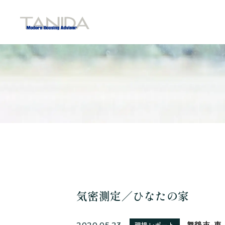
谷田工務店のトップページへ移動
気密測定／ひなたの家
舞鶴市-東
2020.05.23
現場レポート