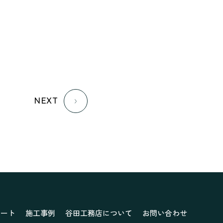
ナチュラルモダンで暮らす家
ネイビーブルーで魅せる家
バラと暮らす12ヶ月の家
ペニンシュラに集う家
リノベーション
リフォーム、リノベーション
上林の「家」
住み継ぐ家
NEXT
優美な「家」
光に集う家
再会、熟考の「家」
叶える「家」
和琴の家
喜びをデザインする家
四角で彩る家
大屋根で包む家
大浦の「家」
家事が楽しくなる家
家族の声が聞こえる家
ポート
施工事例
谷田工務店について
お問い合わせ