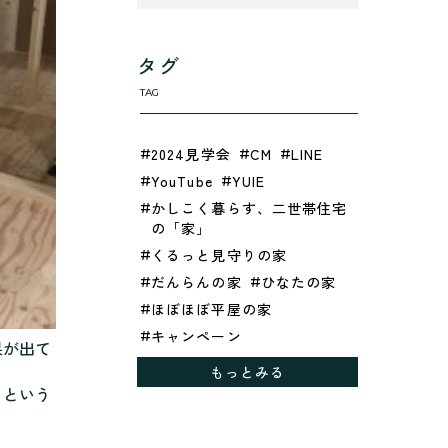
タグ
TAG
2024見学会
CM
LINE
YouTube
YUIE
かしこく暮らす、二世帯住宅
の「家」
くるっと見守りの家
だんらんの家
ひなたの家
ほぼほぼ平屋の家
キャンペーン
果が出て
グレイッシュでクールな家
もっとみる
シックブラウンで調和する
るという
「家」
ドックランのある「家」