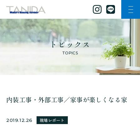
ナビ
谷田工務店のトップページへ移動
トピックス
TOPICS
内装工事・外部工事／家事が楽しくなる家
2019.12.26
現場レポート