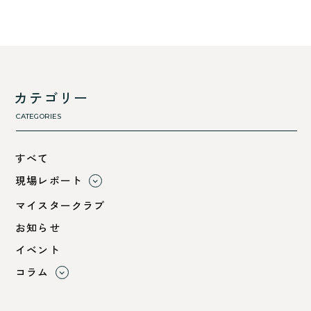
カテゴリー
CATEGORIES
すべて
現場レポート
すべて
マイスタークラブ
小浜市
お知らせ
綾部市
イベント
舞鶴市-中
コラム
舞鶴市-東
すべて
舞鶴市-西