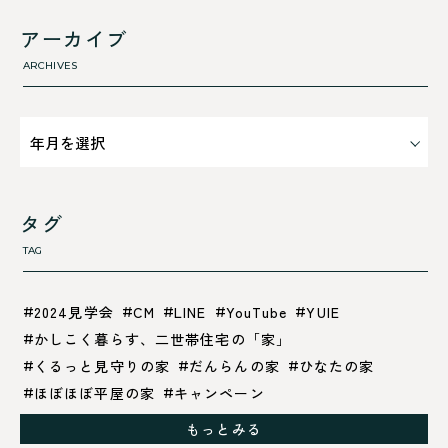
利 ri
高浜町
断熱性のこと
アーカイブ
気密性のこと
ARCHIVES
タグ
TAG
2024見学会
CM
LINE
YouTube
YUIE
かしこく暮らす、二世帯住宅の「家」
くるっと見守りの家
だんらんの家
ひなたの家
ほぼほぼ平屋の家
キャンペーン
グレイッシュでクールな家
もっとみる
シックブラウンで調和する「家」