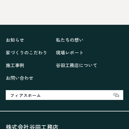
ドックランのある「家」
ナチュラルモダンで暮らす家
ネイビーブルーで魅せる家
バラと暮らす12ヶ月の家
ペニンシュラに集う家
リノベーション
リフォーム、リノベーション
上林の「家」
住み継ぐ家
優美な「家」
光に集う家
お知らせ
私たちの想い
再会、熟考の「家」
叶える「家」
和琴の家
家づくりのこだわり
現場レポート
喜びをデザインする家
四角で彩る家
大屋根で包む家
大浦の「家」
家事が楽しくなる家
施工事例
谷田工務店について
家族の声が聞こえる家
家族の時間を紡ぐ家
お問い合わせ
家族ラン欒の家
幸・楽・育の家
快適がずっと続く家
悠然と暮らす「家」
想いをつなぐ家
愛犬と暮らすワンダフルな家
挨拶
断熱性
新築
フィアスホーム
楽しく過ごす「家」
気密性
無駄を無くした「家」
相談会
相談会2023年3月
相談会2023年6月
空間を楽しむ家
竜宮、憩いの「家」
絶対開放感、平屋の「家」
綺麗キレイな「家」
株式会社谷田工務店