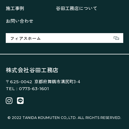
大浦の「家」
家事が楽しくなる家
施工事例
谷田工務店について
家族の声が聞こえる家
家族の時間を紡ぐ家
お問い合わせ
家族ラン欒の家
幸・楽・育の家
快適がずっと続く家
悠然と暮らす「家」
想いをつなぐ家
愛犬と暮らすワンダフルな家
挨拶
断熱性
新築
フィアスホーム
楽しく過ごす「家」
気密性
無駄を無くした「家」
相談会
相談会2023年3月
相談会2023年6月
空間を楽しむ家
竜宮、憩いの「家」
絶対開放感、平屋の「家」
綺麗キレイな「家」
株式会社谷田工務店
補助金活用
見学会
認定長期優良住宅で建てる「家」
京都府舞鶴市溝尻町3-4
〒625-0042
豊かな時間が流れる家
趣味を楽しむ家
TEL：0773-63-1601
遊び場リビングのある「家」
際立つ白壁の「家」
青葉山麓を眺める家
風と空と土を感じる家
風景を楽しむ家
© 2022 TANIDA KOUMUTEN CO,.LTD. ALL RIGHTS RESERVED.