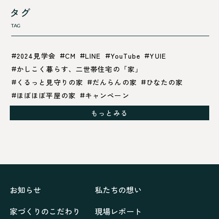
タグ
TAG
2024見学会
CM
LINE
YouTube
YUIE
かしこく暮らす、二世帯住宅の「家」
くるっと見守りの家
だんらんの家
ひなたの家
ほぼほぼ平屋の家
キャンペーン
グレイッシュでクールな家
もっとみる
シックブラウンで調和する「家」
ドックランのある「家」
ナチュラルモダンで暮らす家
ネイビーブルーで魅せる家
バラと暮らす12ヶ月の家
ペニンシュラに集う家
リノベーション
リフォーム、リノベーション
上林の「家」
住み継ぐ家
優美な「家」
光に集う家
お知らせ
私たちの想い
再会、熟考の「家」
叶える「家」
和琴の家
家づくりのこだわり
現場レポート
喜びをデザインする家
四角で彩る家
大屋根で包む家