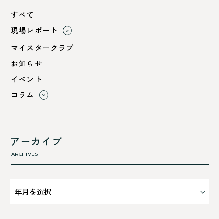
すべて
現場レポート
すべて
マイスタークラブ
小浜市
お知らせ
綾部市
イベント
舞鶴市-中
コラム
舞鶴市-東
すべて
舞鶴市-西
利 ri
高浜町
断熱性のこと
アーカイブ
気密性のこと
ARCHIVES