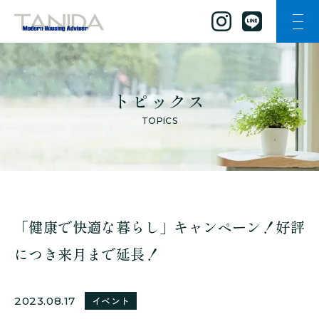
ナビ
谷田工務店のトップページへ移動
トピックス
TOPICS
「健康で快適な暮らし」キャンペーン！好評
につき来月まで延長！
2023.08.17
イベント