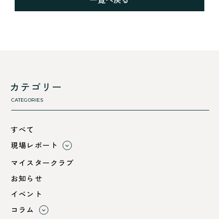
カテゴリー
CATEGORIES
すべて
現場レポート
すべて
マイスタークラブ
小浜市
お知らせ
綾部市
イベント
舞鶴市-中
コラム
舞鶴市-東