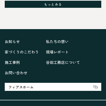
グレイッシュでクールな家
もっとみる
シックブラウンで調和する「家」
ドックランのある「家」
ナチュラルモダンで暮らす家
ネイビーブルーで魅せる家
バラと暮らす12ヶ月の家
ペニンシュラに集う家
リノベーション
リフォーム、リノベーション
上林の「家」
住み継ぐ家
優美な「家」
光に集う家
お知らせ
私たちの想い
再会、熟考の「家」
叶える「家」
和琴の家
家づくりのこだわり
現場レポート
喜びをデザインする家
四角で彩る家
大屋根で包む家
大浦の「家」
家事が楽しくなる家
施工事例
谷田工務店について
家族の声が聞こえる家
家族の時間を紡ぐ家
お問い合わせ
家族ラン欒の家
幸・楽・育の家
快適がずっと続く家
悠然と暮らす「家」
想いをつなぐ家
愛犬と暮らすワンダフルな家
挨拶
断熱性
新築
フィアスホーム
楽しく過ごす「家」
気密性
無駄を無くした「家」
相談会
相談会2023年3月
相談会2023年6月
空間を楽しむ家
竜宮、憩いの「家」