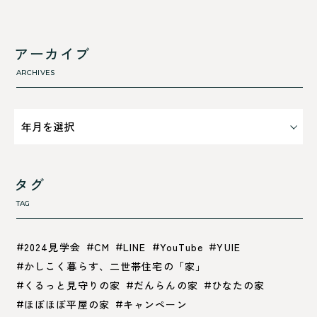
すべて
舞鶴市-西
利 ri
高浜町
断熱性のこと
アーカイブ
気密性のこと
ARCHIVES
タグ
TAG
2024見学会
CM
LINE
YouTube
YUIE
かしこく暮らす、二世帯住宅の「家」
くるっと見守りの家
だんらんの家
ひなたの家
ほぼほぼ平屋の家
キャンペーン