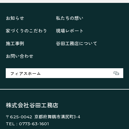
ペニンシュラに集う家
リノベーション
リフォーム、リノベーション
上林の「家」
住み継ぐ家
優美な「家」
光に集う家
お知らせ
私たちの想い
再会、熟考の「家」
叶える「家」
和琴の家
家づくりのこだわり
現場レポート
喜びをデザインする家
四角で彩る家
大屋根で包む家
大浦の「家」
家事が楽しくなる家
施工事例
谷田工務店について
家族の声が聞こえる家
家族の時間を紡ぐ家
お問い合わせ
家族ラン欒の家
幸・楽・育の家
快適がずっと続く家
悠然と暮らす「家」
想いをつなぐ家
愛犬と暮らすワンダフルな家
挨拶
断熱性
新築
フィアスホーム
楽しく過ごす「家」
気密性
無駄を無くした「家」
相談会
相談会2023年3月
相談会2023年6月
空間を楽しむ家
竜宮、憩いの「家」
絶対開放感、平屋の「家」
綺麗キレイな「家」
株式会社谷田工務店
補助金活用
見学会
認定長期優良住宅で建てる「家」
京都府舞鶴市溝尻町3-4
〒625-0042
豊かな時間が流れる家
趣味を楽しむ家
TEL：0773-63-1601
遊び場リビングのある「家」
際立つ白壁の「家」