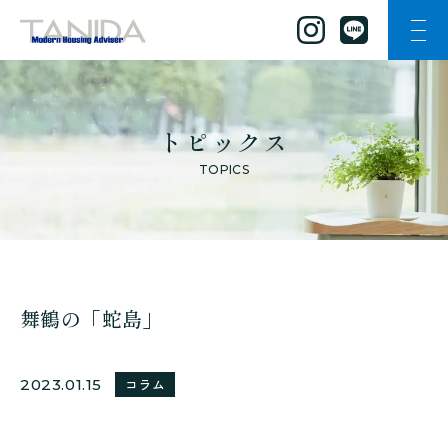
ナビ
谷田工務店のトップページへ移動
トピックス
TOPICS
舞鶴の「蛇島」
2023.01.15
コラム