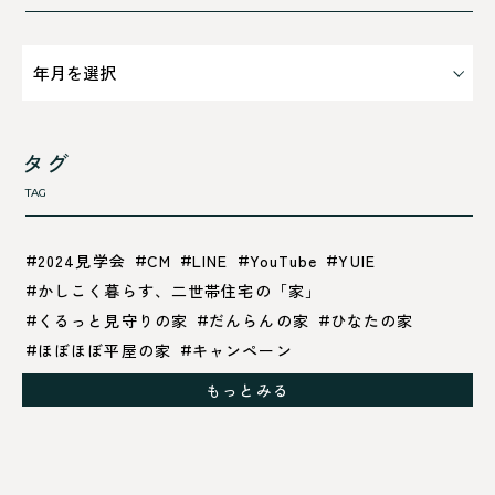
タグ
TAG
2024見学会
CM
LINE
YouTube
YUIE
かしこく暮らす、二世帯住宅の「家」
くるっと見守りの家
だんらんの家
ひなたの家
ほぼほぼ平屋の家
キャンペーン
グレイッシュでクールな家
もっとみる
シックブラウンで調和する「家」
ドックランのある「家」
ナチュラルモダンで暮らす家
ネイビーブルーで魅せる家
バラと暮らす12ヶ月の家