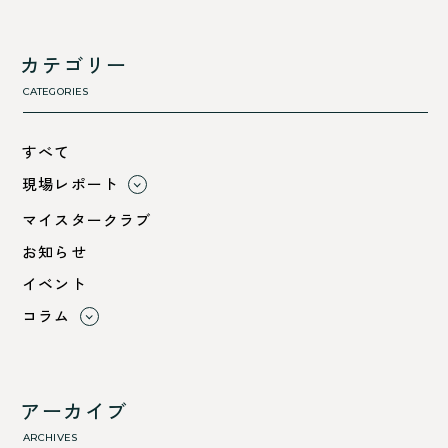
カテゴリー
CATEGORIES
すべて
現場レポート
すべて
マイスタークラブ
小浜市
お知らせ
綾部市
イベント
舞鶴市-中
コラム
舞鶴市-東
すべて
舞鶴市-西
利 ri
高浜町
断熱性のこと
アーカイブ
気密性のこと
ARCHIVES